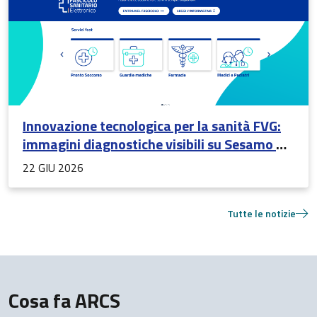
Innovazione tecnologica per la sanità FVG:
immagini diagnostiche visibili su Sesamo –
Fascicolo Sanitario Elettronico
22 GIU 2026
Tutte le notizie
Cosa fa ARCS