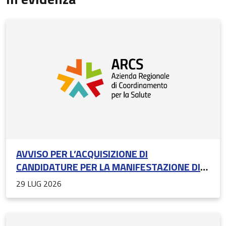
AVVISO PER L’ACQUISIZIONE DI
CANDIDATURE PER LA MANIFESTAZIONE DI
INTERESSE PER L’INDIVIDUAZIONE DEI
29 LUG 2026
COMPONENTI E DEGLI ESPERTI ESTERNI DEL
COMITATO ETICO UNICO REGIONALE (CEUR) -
RIAPERTURA TERMINI: SCADENZA