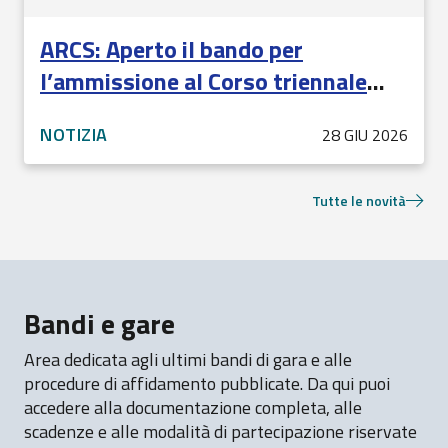
ARCS: Aperto il bando per
l’ammissione al Corso triennale
2026-2029 di formazione specifica
NOTIZIA
28 GIU 2026
in Medicina Generale (scadenza
27/07/2026)
Tutte le novità
Bandi e gare
Area dedicata agli ultimi bandi di gara e alle
procedure di affidamento pubblicate. Da qui puoi
accedere alla documentazione completa, alle
scadenze e alle modalità di partecipazione riservate