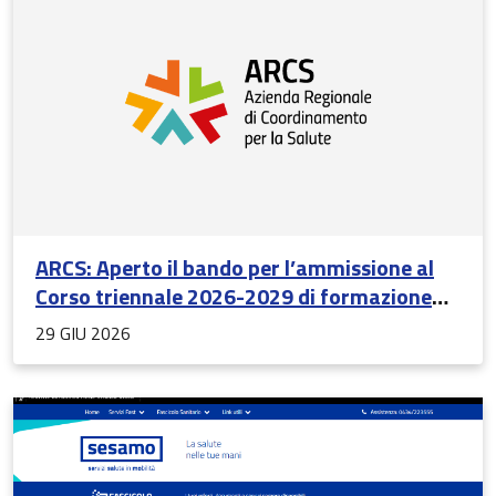
04/09/2026
ARCS: Aperto il bando per l’ammissione al
Corso triennale 2026-2029 di formazione
specifica in Medicina Generale (scadenza
29 GIU 2026
27/07/2026)