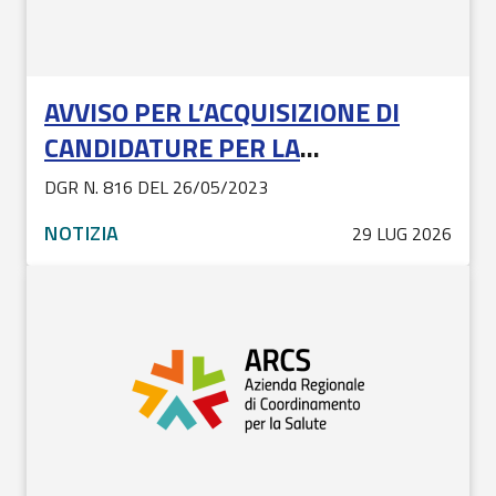
AVVISO PER L’ACQUISIZIONE DI
CANDIDATURE PER LA
MANIFESTAZIONE DI INTERESSE
DGR N. 816 DEL 26/05/2023
PER L’INDIVIDUAZIONE DEI
NOTIZIA
29 LUG 2026
COMPONENTI E DEGLI ESPERTI
ESTERNI DEL COMITATO ETICO
UNICO REGIONALE (CEUR) -
RIAPERTURA TERMINI: SCADENZA
04/09/2026