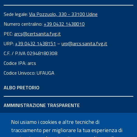
Sede legale:
Via Pozzuolo, 330 - 33100 Udine
Numero centralino:
+39 0432 1438010
PEC:
arcs@certsanita.fvg.it
URP:
+39 0432 1438151
–
urp@arcs.sanita.fvg.it
C.F. / P.IVA 02948180308
Codice IPA: arcs
Codice Univoco: UFAUGA
ALBO PRETORIO
AMMINISTRAZIONE TRASPARENTE
Noi usiamo i cookies e altre tecniche di
URP
tracciamento per migliorare la tua esperienza di