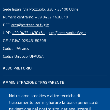
Sede legale:
Via Pozzuolo, 330 - 33100 Udine
Numero centralino:
+39 0432 1438010
PEC:
arcs@certsanita.fvg.it
URP:
+39 0432 1438151
–
urp@arcs.sanita.fvg.it
C.F. / P.IVA 02948180308
Codice IPA: arcs
Codice Univoco: UFAUGA
ALBO PRETORIO
AMMINISTRAZIONE TRASPARENTE
Noi usiamo i cookies e altre tecniche di
URP
tracciamento per migliorare la tua esperienza di
navigazione nel nostro sito, per analizzare il