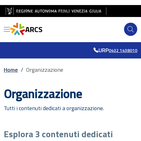
Salta al contenuto principale
Salta al piè di pagina
ARCS
URP
0432 1438010
Briciole di pane
Home
/
Organizzazione
Organizzazione
Tutti i contenuti dedicati a organizzazione.
Esplora 3 contenuti dedicati