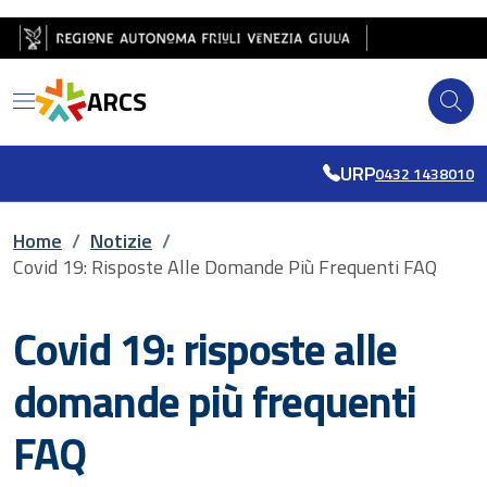
Salta al contenuto principale
Salta al piè di pagina
ARCS
URP
0432 1438010
Briciole di pane
Home
/
Notizie
/
Covid 19: Risposte Alle Domande Più Frequenti FAQ
Covid 19: risposte alle
domande più frequenti
FAQ