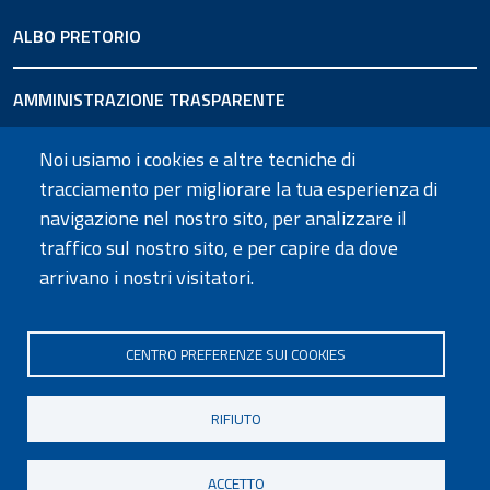
ALBO PRETORIO
AMMINISTRAZIONE TRASPARENTE
Noi usiamo i cookies e altre tecniche di
URP
tracciamento per migliorare la tua esperienza di
navigazione nel nostro sito, per analizzare il
SEGUICI SU
traffico sul nostro sito, e per capire da dove
arrivano i nostri visitatori.
CENTRO PREFERENZE SUI COOKIES
Informativa privacy
Dichiarazione di accessibilità
Note legali
Cookie policy
Mappa del sito
Social media policy
Contatti
RIFIUTO
ACCETTO