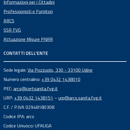
Informazioni per i Cittadini
Professionisti e Fornitori
ARCS
SSR FVG
Attuazione Misure PNRR
CONTATTI DELL'ENTE
Sede legale:
Via Pozzuolo, 330 - 33100 Udine
Numero centralino:
+39 0432 1438010
PEC:
arcs@certsanita.fvg.it
URP:
+39 0432 1438151
–
urp@arcs.sanita.fvg.it
C.F. / P.IVA 02948180308
Codice IPA: arcs
Codice Univoco: UFAUGA