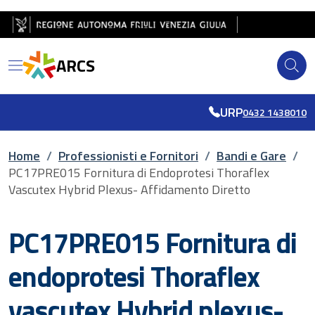
Salta al contenuto principale
Salta al piè di pagina
ARCS
URP
0432 1438010
Briciole di pane
Home
/
Professionisti e Fornitori
/
Bandi e Gare
/
PC17PRE015 Fornitura di Endoprotesi Thoraflex
Vascutex Hybrid Plexus- Affidamento Diretto
PC17PRE015 Fornitura di
endoprotesi Thoraflex
vascutex Hybrid plexus-