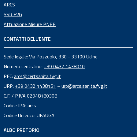
ARCS
SSR FVG
Attuazione Misure PNRR
CONTATTI DELL'ENTE
Sede legale:
Via Pozzuolo, 330 - 33100 Udine
Numero centralino:
+39 0432 1438010
PEC:
arcs@certsanita.fvg.it
URP:
+39 0432 1438151
–
urp@arcs.sanita.fvg.it
C.F. / P.IVA 02948180308
Codice IPA: arcs
Codice Univoco: UFAUGA
ALBO PRETORIO