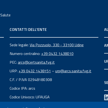
 Salute
CONTATTI DELL'ENTE
A
Sede legale:
Via Pozzuolo, 330 - 33100 Udine
A
Numero centralino:
+39 0432 1438010
U
PEC:
arcs@certsanita.fvg.it
URP:
+39 0432 1438151
–
urp@arcs.sanita.fvg.it
C.F. / P.IVA 02948180308
SE
Codice IPA: arcs
Codice Univoco: UFAUGA