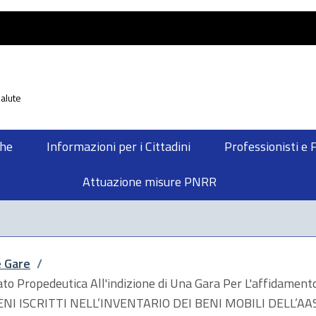
alute
che
Informazioni per i Cittadini
Professionisti e 
Attuazione misure PNRR
e Gare
/
to Propedeutica All'indizione di Una Gara Per L'affidamento
EI BENI ISCRITTI NELL’INVENTARIO DEI BENI MOBILI DELL’AA