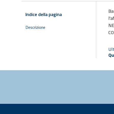
Ba
Indice della pagina
l'
NE
Descrizione
CO
Ul
Qu