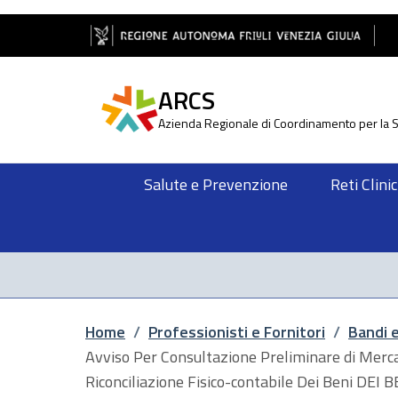
Salta al contenuto principale
Salta al piè di pagina
ARCS
Azienda Regionale di Coordinamento per la S
Salute e Prevenzione
Reti Clini
Briciole di pane
Home
/
Professionisti e Fornitori
/
Bandi 
Avviso Per Consultazione Preliminare di Merca
Riconciliazione Fisico-contabile Dei Beni D