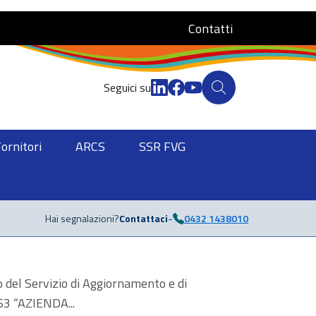
Contatti
Seguici su
Fornitori
ARCS
SSR FVG
-
Hai segnalazioni?
Contattaci
0432 1438010
 del Servizio di Aggiornamento e di
S3 “AZIENDA...