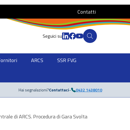
Contatti
Seguici su
Fornitori
ARCS
SSR FVG
-
Hai segnalazioni?
Contattaci
0432 1438010
ntrale di ARCS. Procedura di Gara Svolta