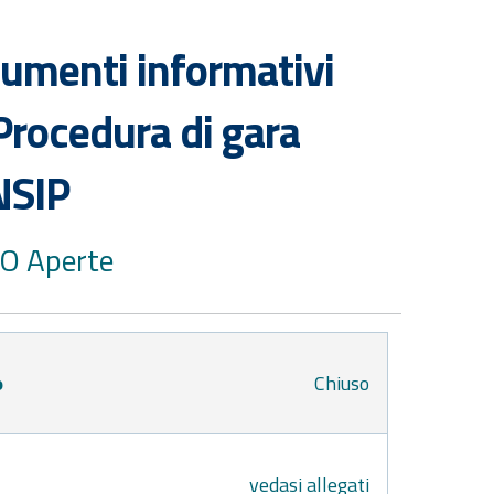
cumenti informativi
Procedura di gara
NSIP
DO Aperte
o
Chiuso
vedasi allegati