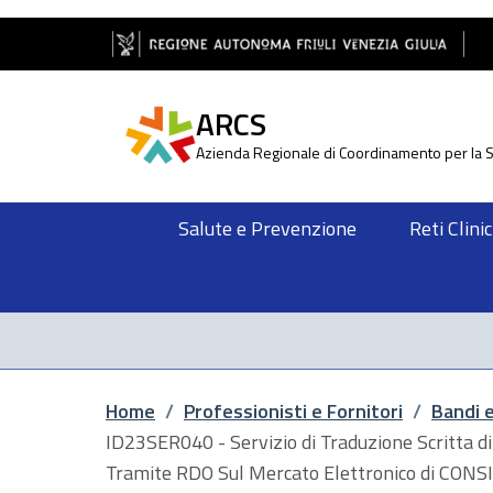
Salta al contenuto principale
Salta al piè di pagina
ARCS
Azienda Regionale di Coordinamento per la S
Salute e Prevenzione
Reti Clini
Briciole di pane
Home
/
Professionisti e Fornitori
/
Bandi 
ID23SER040 - Servizio di Traduzione Scritta d
Tramite RDO Sul Mercato Elettronico di CONS