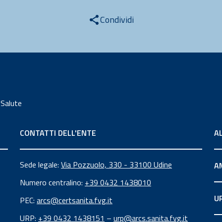
Condividi
 Salute
CONTATTI DELL'ENTE
A
Sede legale:
Via Pozzuolo, 330 - 33100 Udine
A
Numero centralino:
+39 0432 1438010
U
PEC:
arcs@certsanita.fvg.it
URP:
+39 0432 1438151
–
urp@arcs.sanita.fvg.it