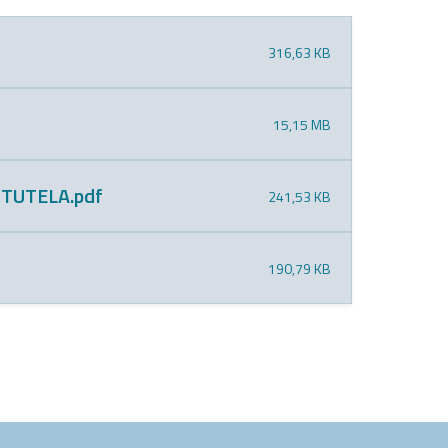
316,63 KB
15,15 MB
TUTELA.pdf
241,53 KB
190,79 KB