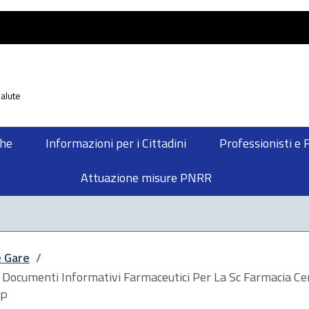
alute
che
Informazioni per i Cittadini
Professionisti e 
Attuazione misure PNRR
e Gare
/
i Documenti Informativi Farmaceutici Per La Sc Farmacia Ce
IP