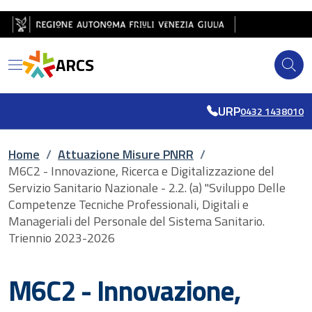
Salta al contenuto principale
Salta al piè di pagina
ARCS
URP
0432 1438010
Briciole di pane
Home
/
Attuazione Misure PNRR
/
M6C2 - Innovazione, Ricerca e Digitalizzazione del
Servizio Sanitario Nazionale - 2.2. (a) "Sviluppo Delle
Competenze Tecniche Professionali, Digitali e
Manageriali del Personale del Sistema Sanitario.
Triennio 2023-2026
M6C2 - Innovazione,