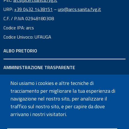
PEC:
arcs@certsanita.fvg.it
URP:
+39 0432 1438151
–
urp@arcs.sanita.fvg.it
C.F. / P.IVA 02948180308
Codice IPA: arcs
Codice Univoco: UFAUGA
ALBO PRETORIO
AMMINISTRAZIONE TRASPARENTE
Noi usiamo i cookies e altre tecniche di
URP
tracciamento per migliorare la tua esperienza di
navigazione nel nostro sito, per analizzare il
SEGUICI SU
traffico sul nostro sito, e per capire da dove
arrivano i nostri visitatori.