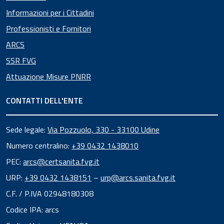
Informazioni per i Cittadini
Professionisti e Fornitori
ARCS
SSR FVG
Attuazione Misure PNRR
CONTATTI DELL'ENTE
Sede legale:
Via Pozzuolo, 330 - 33100 Udine
Numero centralino:
+39 0432 1438010
PEC:
arcs@certsanita.fvg.it
URP:
+39 0432 1438151
–
urp@arcs.sanita.fvg.it
C.F. / P.IVA 02948180308
Codice IPA: arcs