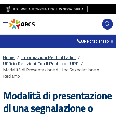
Salta al contenuto principale
Salta al piè di pagina
ARCS
URP
0432 1438010
Briciole di pane
Home
/
Informazioni Per I Cittadini
/
Ufficio Relazioni Con Il Pubblico - URP
/
Modalità di Presentazione di Una Segnalazione o
Reclamo
Modalità di presentazione
di una segnalazione o