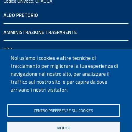
Codice Univoco: UFAUGA
ALBO PRETORIO
AMMINISTRAZIONE TRASPARENTE
URP
Noi usiamo i cookies e altre tecniche di
tracciamento per migliorare la tua esperienza di
SEGUICI SU
navigazione nel nostro sito, per analizzare il
traffico sul nostro sito, e per capire da dove
arrivano i nostri visitatori.
Informativa privacy
Dichiarazione di accessibilità
Note legali
Cookie policy
Mappa del sito
CENTRO PREFERENZE SUI COOKIES
Social media policy
Contatti
RIFIUTO