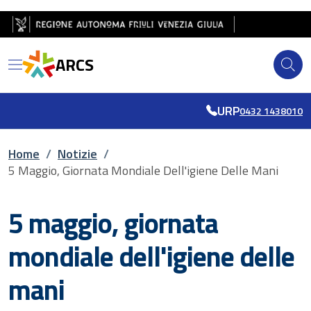
Salta al contenuto principale
Salta al piè di pagina
ARCS
URP
0432 1438010
Briciole di pane
Home
/
Notizie
/
5 Maggio, Giornata Mondiale Dell'igiene Delle Mani
5 maggio, giornata
mondiale dell'igiene delle
mani