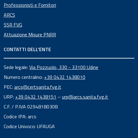
Professionisti e Fornitori
ARCS
SSR FVG
Attuazione Misure PNRR
CONTATTI DELL'ENTE
Sede legale:
Via Pozzuolo, 330 - 33100 Udine
Numero centralino:
+39 0432 1438010
PEC:
arcs@certsanita.fvg.it
URP:
+39 0432 1438151
–
urp@arcs.sanita.fvg.it
C.F. / P.IVA 02948180308
Codice IPA: arcs
Codice Univoco: UFAUGA