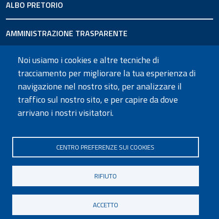
ALBO PRETORIO
AMMINISTRAZIONE TRASPARENTE
Noi usiamo i cookies e altre tecniche di
URP
tracciamento per migliorare la tua esperienza di
navigazione nel nostro sito, per analizzare il
SEGUICI SU
traffico sul nostro sito, e per capire da dove
arrivano i nostri visitatori.
CENTRO PREFERENZE SUI COOKIES
Informativa privacy
Dichiarazione di accessibilità
Note legali
Cookie policy
Mappa del sito
Social media policy
Contatti
RIFIUTO
ACCETTO
Preferenze cookie