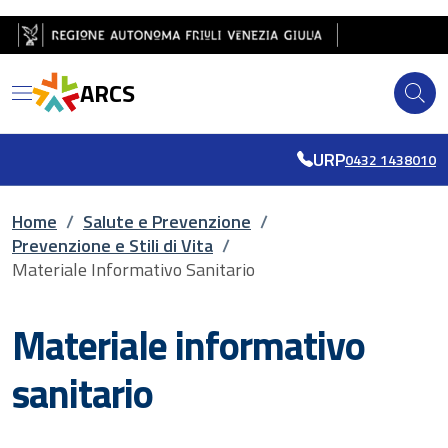
Salta al contenuto principale
Salta al piè di pagina
ARCS
URP
0432 1438010
Briciole di pane
Home
/
Salute e Prevenzione
/
Prevenzione e Stili di Vita
/
Materiale Informativo Sanitario
Materiale informativo
sanitario