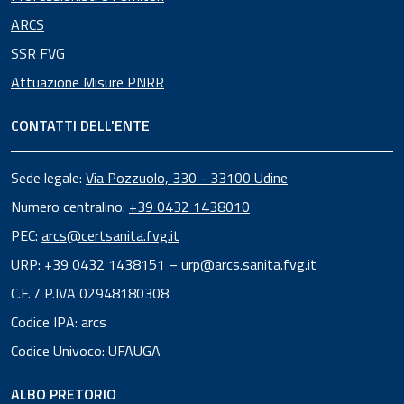
ARCS
SSR FVG
Attuazione Misure PNRR
CONTATTI DELL'ENTE
Sede legale:
Via Pozzuolo, 330 - 33100 Udine
Numero centralino:
+39 0432 1438010
PEC:
arcs@certsanita.fvg.it
URP:
+39 0432 1438151
–
urp@arcs.sanita.fvg.it
C.F. / P.IVA 02948180308
Codice IPA: arcs
Codice Univoco: UFAUGA
ALBO PRETORIO