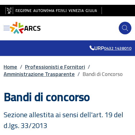
Salta al contenuto principale
Salta al piè di pagina
ARCS
URP
0432 1438010
Briciole di pane
Home
/
Professionisti e Fornitori
/
Amministrazione Trasparente
/
Bandi di Concorso
Bandi di concorso
Sezione allestita ai sensi dell'art. 19 del
d.lgs. 33/2013