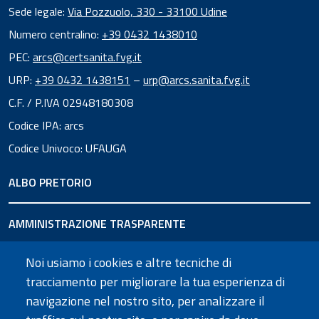
Sede legale:
Via Pozzuolo, 330 - 33100 Udine
Numero centralino:
+39 0432 1438010
PEC:
arcs@certsanita.fvg.it
URP:
+39 0432 1438151
–
urp@arcs.sanita.fvg.it
C.F. / P.IVA 02948180308
Codice IPA: arcs
Codice Univoco: UFAUGA
ALBO PRETORIO
AMMINISTRAZIONE TRASPARENTE
Noi usiamo i cookies e altre tecniche di
URP
tracciamento per migliorare la tua esperienza di
navigazione nel nostro sito, per analizzare il
SEGUICI SU