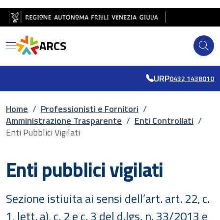
Salta al contenuto principale
Salta al piè di pagina
ARCS
URP
0432 1438010
Briciole di pane
Home
/
Professionisti e Fornitori
/
Amministrazione Trasparente
/
Enti Controllati
/
Enti Pubblici Vigilati
Enti pubblici vigilati
Sezione istiuita ai sensi dell’art. art. 22, c.
1, lett. a), c. 2 e c. 3 del d.lgs. n. 33/2013 e