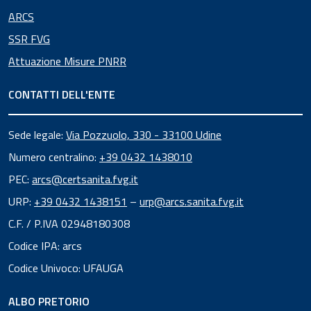
ARCS
SSR FVG
Attuazione Misure PNRR
CONTATTI DELL'ENTE
Sede legale:
Via Pozzuolo, 330 - 33100 Udine
Numero centralino:
+39 0432 1438010
PEC:
arcs@certsanita.fvg.it
URP:
+39 0432 1438151
–
urp@arcs.sanita.fvg.it
C.F. / P.IVA 02948180308
Codice IPA: arcs
Codice Univoco: UFAUGA
ALBO PRETORIO