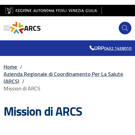
Salta al contenuto principale
Salta al piè di pagina
ARCS
URP
0432 1438010
Briciole di pane
Home
/
Azienda Regionale di Coordinamento Per La Salute
(ARCS)
/
Mission di ARCS
Mission di ARCS