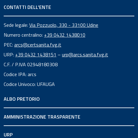
CONTATTI DELL'ENTE
Sede legale:
Via Pozzuolo, 330 - 33100 Udine
Numero centralino:
+39 0432 1438010
PEC:
arcs@certsanita.fvg.it
URP:
+39 0432 1438151
–
urp@arcs.sanita.fvg.it
C.F. / P.IVA 02948180308
Codice IPA: arcs
Codice Univoco: UFAUGA
ALBO PRETORIO
AMMINISTRAZIONE TRASPARENTE
URP