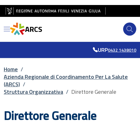
Salta al contenuto principale
Salta al piè di pagina
ARCS
URP
0432 1438010
Briciole di pane
Home
/
Azienda Regionale di Coordinamento Per La Salute
(ARCS)
/
Struttura Organizzativa
/
Direttore Generale
Direttore Generale