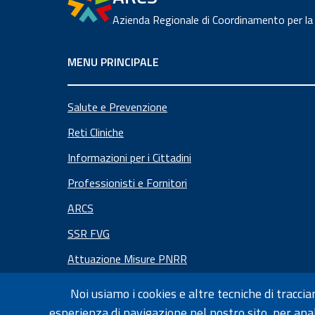
Azienda Regionale di Coordinamento per la
MENU PRINCIPALE
Salute e Prevenzione
Reti Cliniche
Informazioni per i Cittadini
Professionisti e Fornitori
ARCS
SSR FVG
Attuazione Misure PNRR
Noi usiamo i cookies e altre tecniche di tracci
Informativa privacy
Dichiarazione di accessibilità
esperienza di navigazione nel nostro sito, per anal