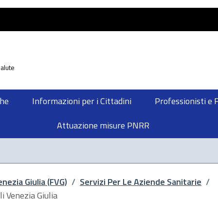
alute
che
Informazioni per i Cittadini
Professionisti e 
Attuazione misure PNRR
enezia Giulia (FVG)
/
Servizi Per Le Aziende Sanitarie
/
i Venezia Giulia