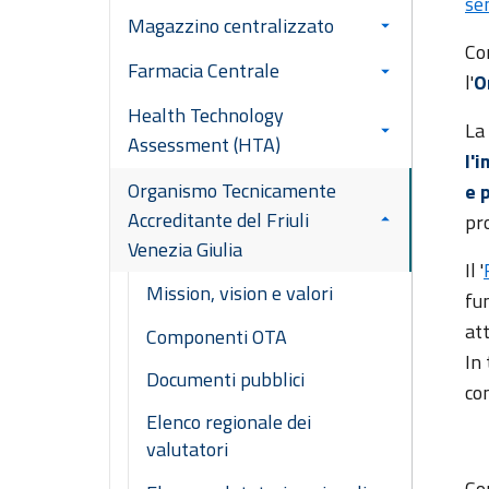
se
Magazzino centralizzato
Co
Farmacia Centrale
l'
O
Health Technology
La
Assessment (HTA)
l'
Organismo Tecnicamente
e 
Accreditante del Friuli
pr
Venezia Giulia
Il '
Mission, vision e valori
fu
att
Componenti OTA
In 
Documenti pubblici
com
Elenco regionale dei
valutatori
Co