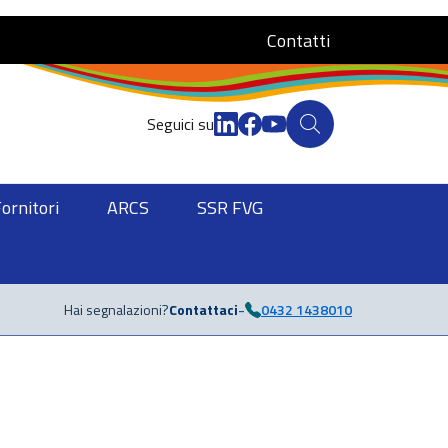
Contatti
Seguici su
Fornitori
ARCS
SSR FVG
-
Hai segnalazioni?
Contattaci
0432 1438010