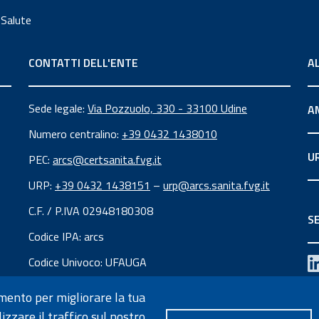
 Salute
CONTATTI DELL'ENTE
A
Sede legale:
Via Pozzuolo, 330 - 33100 Udine
A
Numero centralino:
+39 0432 1438010
U
PEC:
arcs@certsanita.fvg.it
URP:
+39 0432 1438151
–
urp@arcs.sanita.fvg.it
C.F. / P.IVA 02948180308
SE
Codice IPA: arcs
Codice Univoco: UFAUGA
amento per migliorare la tua
Note legali
Cookie policy
Mappa del sito
Social media po
izzare il traffico sul nostro