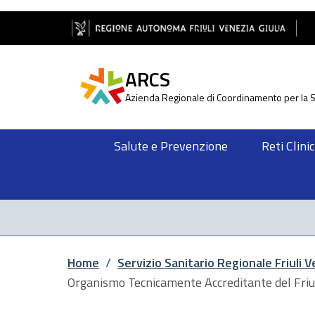
Salta al contenuto principale
Salta al piè di pagina
ARCS
Azienda Regionale di Coordinamento per la S
Salute e Prevenzione
Reti Clini
Briciole di pane
Home
/
Servizio Sanitario Regionale Friuli V
Organismo Tecnicamente Accreditante del Friul