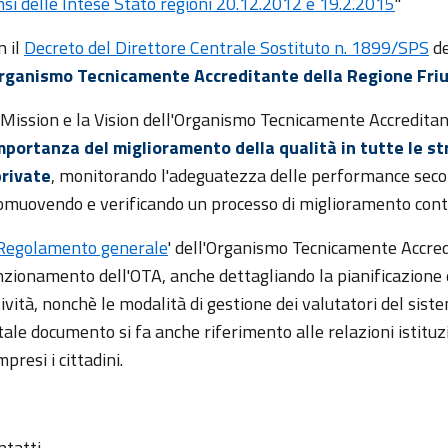
nsi delle Intese Stato regioni 20.12.2012 e 19.2.2015
"
n il
Decreto del Direttore Centrale Sostituto n. 1899/SPS
de
rganismo Tecnicamente Accreditante della Regione Friul
 Mission e la Vision dell'Organismo Tecnicamente Accreditant
importanza del miglioramento della qualità in tutte le st
private
, monitorando l'adeguatezza delle performance second
omuovendo e verificando un processo di miglioramento cont
Regolamento generale
' dell'Organismo Tecnicamente Accredi
nzionamento dell'OTA, anche dettagliando la pianificazione e
ività, nonchè le modalità di gestione dei valutatori del sist
tale documento si fa anche riferimento alle relazioni istituzi
presi i cittadini.
ntatti