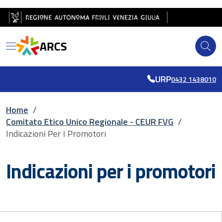
Salta al contenuto principale
Salta al piè di pagina
ARCS
URP
0432 1438010
Briciole di pane
Home
/
Comitato Etico Unico Regionale - CEUR FVG
/
Indicazioni Per I Promotori
Indicazioni per i promotori