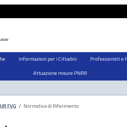
alute
che
Informazioni per i Cittadini
Professionisti e 
Attuazione misure PNRR
EUR FVG
/
Normativa di Riferimento