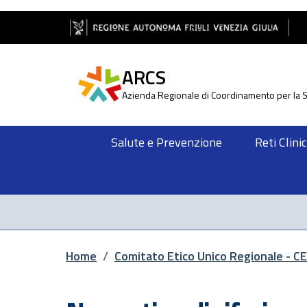
Salta al contenuto principale
Salta al piè di pagina
ARCS
Azienda Regionale di Coordinamento per la S
Salute e Prevenzione
Reti Clini
Briciole di pane
Home
/
Comitato Etico Unico Regionale - C