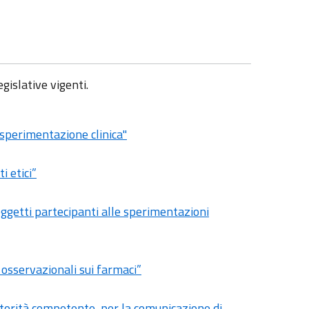
gislative vigenti.
 sperimentazione clinica"
i etici”
soggetti partecipanti alle sperimentazioni
i osservazionali sui farmaci”
Autorità competente, per la comunicazione di