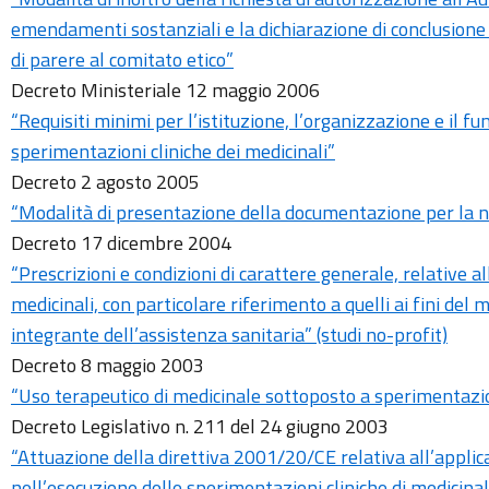
emendamenti sostanziali e la dichiarazione di conclusione 
di parere al comitato etico”
Decreto Ministeriale 12 maggio 2006
“Requisiti minimi per l’istituzione, l’organizzazione e il f
sperimentazioni cliniche dei medicinali”
Decreto 2 agosto 2005
“Modalità di presentazione della documentazione per la noti
Decreto 17 dicembre 2004
“Prescrizioni e condizioni di carattere generale, relative a
medicinali, con particolare riferimento a quelli ai fini del 
integrante dell’assistenza sanitaria” (studi no-profit)
Decreto 8 maggio 2003
“Uso terapeutico di medicinale sottoposto a sperimentazio
Decreto Legislativo n. 211 del 24 giugno 2003
“Attuazione della direttiva 2001/20/CE relativa all’applica
nell’esecuzione delle sperimentazioni cliniche di medicinali