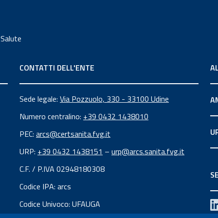
 Salute
CONTATTI DELL'ENTE
A
Sede legale:
Via Pozzuolo, 330 - 33100 Udine
A
Numero centralino:
+39 0432 1438010
U
PEC:
arcs@certsanita.fvg.it
URP:
+39 0432 1438151
–
urp@arcs.sanita.fvg.it
C.F. / P.IVA 02948180308
SE
Codice IPA: arcs
Codice Univoco: UFAUGA