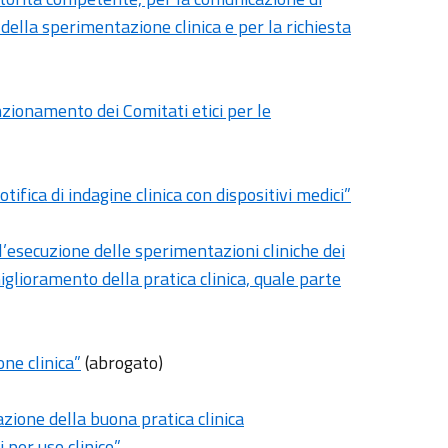
della sperimentazione clinica e per la richiesta
unzionamento dei Comitati etici per le
fica di indagine clinica con dispositivi medici”
ll’esecuzione delle sperimentazioni cliniche dei
miglioramento della pratica clinica, quale parte
ne clinica”
(abrogato)
zione della buona pratica clinica
 per uso clinico”