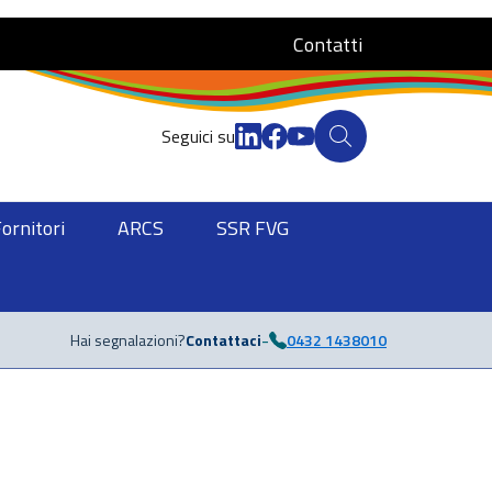
Contatti
Seguici su
Fornitori
ARCS
SSR FVG
-
Hai segnalazioni?
Contattaci
0432 1438010