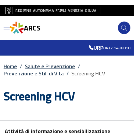
Salta al contenuto principale
Salta al piè di pagina
ARCS
URP
0432 1438010
Briciole di pane
Home
/
Salute e Prevenzione
/
Prevenzione e Stili di Vita
/
Screening HCV
Screening HCV
Attività di informazione e sensibilizzazione