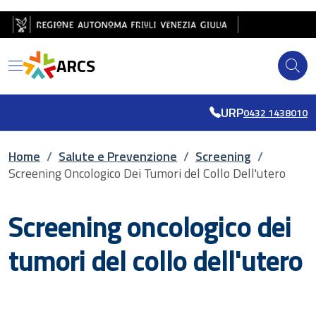
Salta al contenuto principale
Salta al piè di pagina
ARCS
URP
0432 1438010
Briciole di pane
Home
/
Salute e Prevenzione
/
Screening
/
Screening Oncologico Dei Tumori del Collo Dell'utero
Screening oncologico dei
tumori del collo dell'utero